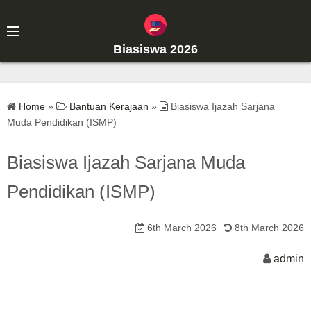
S
k
i
Biasiswa 2026
p
t
o
Home
»
Bantuan Kerajaan
»
Biasiswa Ijazah Sarjana
c
Muda Pendidikan (ISMP)
o
n
Biasiswa Ijazah Sarjana Muda
t
Pendidikan (ISMP)
e
n
t
6th March 2026
8th March 2026
admin