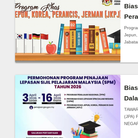
Bias
Pera
Progra
Jepun,
Jabata
Bia
Dal
TAWAR
(JPA)
NEGAR