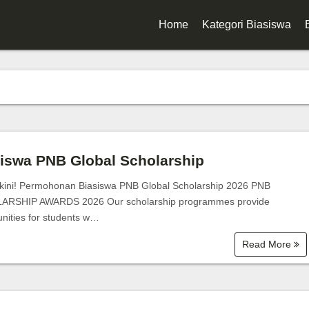
Home
Kategori Biasiswa
Biasiswa Kerajaan
Biasiswa Korporat
Biasiswa Universiti
Biasiswa Sekolah
iswa PNB Global Scholarship
Biasiswa Diploma
ini! Permohonan Biasiswa PNB Global Scholarship 2026 PNB
ARSHIP AWARDS 2026 Our scholarship programmes provide
Biasiswa Degree
unities for students w…
Read More
Biasiswa Master
Biasiswa PhD