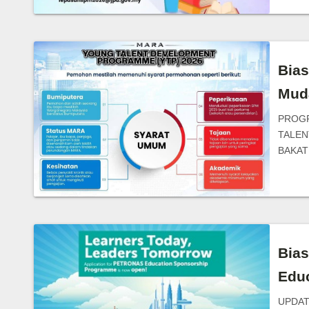
Bia
Mud
PROGR
TALE
BAKAT
Bia
Educ
UPDAT