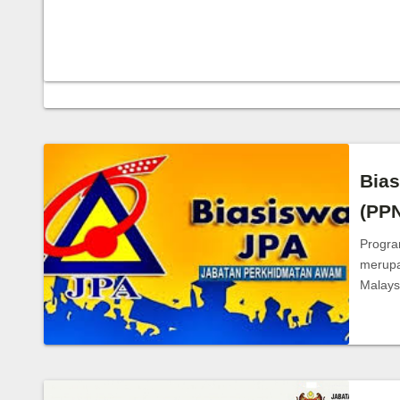
Bias
(PP
Progra
merupa
Malays