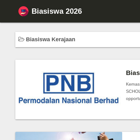
S
Biasiswa 2026
k
i
p
t
Biasiswa Kerajaan
o
c
o
n
Bias
t
Kemask
e
SCHOL
n
opport
t