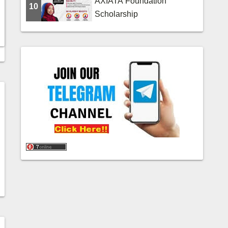
AXIATA Foundation
10
Scholarship