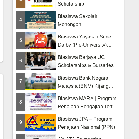
Scholarship
Biasiswa Sekolah
4
Menengah
Biasiswa Yayasan Sime
5
Darby (Pre-University)
Scholarship
Biasiswa Berjaya UC
6
Scholarships & Bursaries
Biasiswa Bank Negara
7
Malaysia (BNM) Kijang
Scholarship
Biasiswa MARA | Program
8
Penajaan Pengajian Tertiari
(TESP)
Biasiswa JPA – Program
9
Penajaan Nasional (PPN)