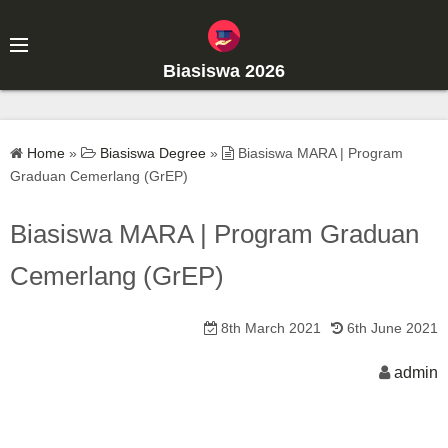
S
k
i
Biasiswa 2026
p
t
o
Home
»
Biasiswa Degree
»
Biasiswa MARA | Program
c
Graduan Cemerlang (GrEP)
o
n
Biasiswa MARA | Program Graduan
t
Cemerlang (GrEP)
e
n
t
8th March 2021
6th June 2021
admin