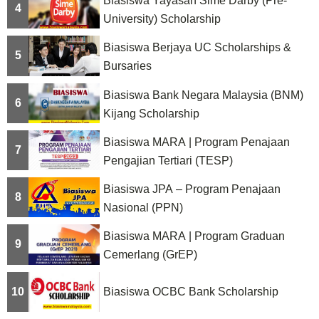
Biasiswa Yayasan Sime Darby (Pre-
4
University) Scholarship
Biasiswa Berjaya UC Scholarships &
5
Bursaries
Biasiswa Bank Negara Malaysia (BNM)
6
Kijang Scholarship
Biasiswa MARA | Program Penajaan
7
Pengajian Tertiari (TESP)
Biasiswa JPA – Program Penajaan
8
Nasional (PPN)
Biasiswa MARA | Program Graduan
9
Cemerlang (GrEP)
10
Biasiswa OCBC Bank Scholarship