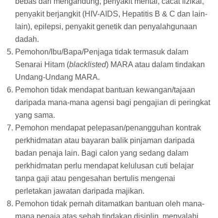
bebas dari mengandung, penyakit mental, cacat fizikal,
penyakit berjangkit (HIV-AIDS, Hepatitis B & C dan lain-
lain), epilepsi, penyakit genetik dan penyalahgunaan
dadah.
Pemohon/Ibu/Bapa/Penjaga tidak termasuk dalam
Senarai Hitam (
blacklisted
) MARA atau dalam tindakan
Undang-Undang MARA.
Pemohon tidak mendapat bantuan kewangan/tajaan
daripada mana-mana agensi bagi pengajian di peringkat
yang sama.
Pemohon mendapat pelepasan/penangguhan kontrak
perkhidmatan atau bayaran balik pinjaman daripada
badan penaja lain. Bagi calon yang sedang dalam
perkhidmatan perlu mendapat kelulusan cuti belajar
tanpa gaji atau pengesahan bertulis mengenai
perletakan jawatan daripada majikan.
Pemohon tidak pernah ditamatkan bantuan oleh mana-
mana penaja atas sebab tindakan disiplin, menyalahi