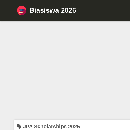
S
Biasiswa 2026
k
i
p
t
o
c
o
n
t
e
n
t
JPA Scholarships 2025