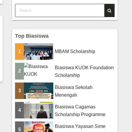
Top Biasiswa
1
MBAM Scholarship
Biasiswa KUOK Foundation
2
Scholarship
Biasiswa Sekolah
3
Menengah
Biasiswa Cagamas
4
Scholarship Programme
Biasiswa Yayasan Sime
5