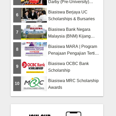
Darby (Pre-University)
Scholarship
Biasiswa Berjaya UC
6
Scholarships & Bursaries
Biasiswa Bank Negara
7
Malaysia (BNM) Kijang
Scholarship
Biasiswa MARA | Program
8
Penajaan Pengajian Tertiari
(TESP)
Biasiswa OCBC Bank
9
Scholarship
Biasiswa MRC Scholarship
10
Awards