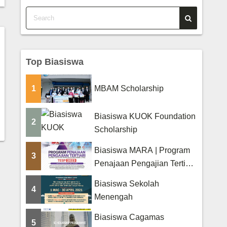
Top Biasiswa
1
MBAM Scholarship
Biasiswa KUOK Foundation
2
Scholarship
Biasiswa MARA | Program
3
Penajaan Pengajian Tertiari
(TESP)
Biasiswa Sekolah
4
Menengah
Biasiswa Cagamas
5