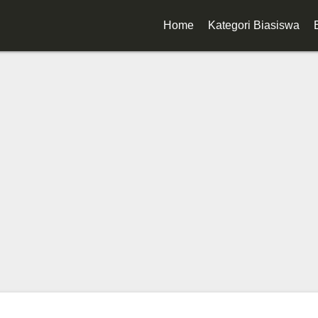
Home
Kategori Biasiswa
Biasiswa Kerajaan
Biasiswa Korporat
Biasiswa Universiti
Biasiswa Sekolah
Biasiswa Diploma
Biasiswa Degree
Biasiswa Master
Biasiswa PhD