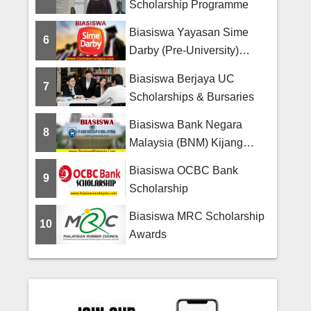
Scholarship Programme
Biasiswa Yayasan Sime
6
Darby (Pre-University)
Scholarship
Biasiswa Berjaya UC
7
Scholarships & Bursaries
Biasiswa Bank Negara
8
Malaysia (BNM) Kijang
Scholarship
Biasiswa OCBC Bank
9
Scholarship
Biasiswa MRC Scholarship
10
Awards